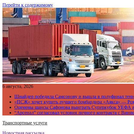
Перейти к содержимому
6 августа, 2026
Шнайдер победила Самсонову и вышла в полуфинал тен
«ПСЖ» хочет купить лучшего бомбардира «Аякса» — Ро
Оценены шансы Сафонова выиграть Суперкубок УЕФА 
“Арсенал” согласовал условия личного контракта с Вини
Транспортные услуги
Новостная рассылка