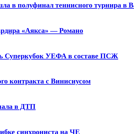
ла в полуфинал теннисного турнира в 
ардира «Аякса» — Романо
ь Суперкубок УЕФА в составе ПСЖ
ого контракта с Винисиусом
пала в ДТП
шибке синхрониста на ЧЕ