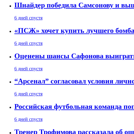
Шнайдер победила Самсонову и выш
6 дней спустя
«ПСЖ» хочет купить лучшего бомб
6 дней спустя
Оценены шансы Сафонова выиграт
6 дней спустя
“Арсенал” согласовал условия личн
6 дней спустя
Российская футбольная команда по
6 дней спустя
Тренер Трофимова рассказала об о