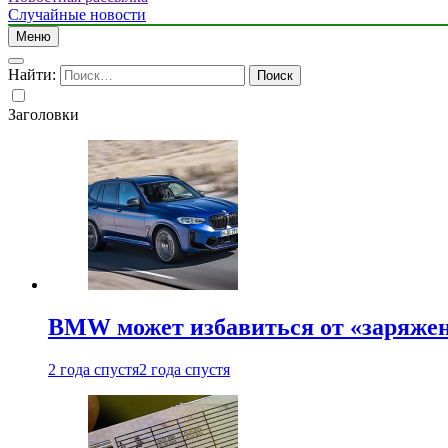
Случайные новости
Меню
Найти:
Заголовки
BMW может избавиться от «заряжен
2 года спустя
2 года спустя