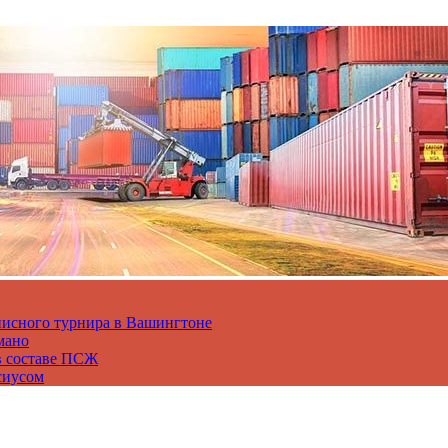
нисного турнира в Вашингтоне
мано
в составе ПСЖ
сиусом