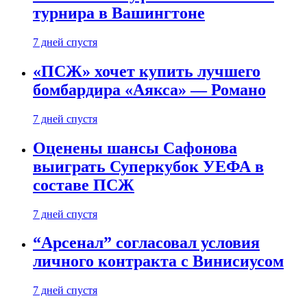
турнира в Вашингтоне
7 дней спустя
«ПСЖ» хочет купить лучшего
бомбардира «Аякса» — Романо
7 дней спустя
Оценены шансы Сафонова
выиграть Суперкубок УЕФА в
составе ПСЖ
7 дней спустя
“Арсенал” согласовал условия
личного контракта с Винисиусом
7 дней спустя