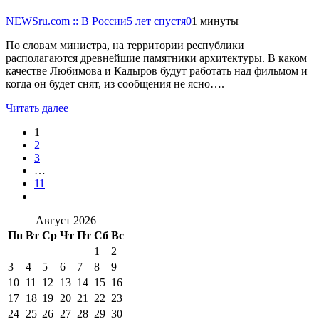
NEWSru.com :: В России
5 лет спустя
0
1 минуты
По словам министра, на территории республики
располагаются древнейшие памятники архитектуры. В каком
качестве Любимова и Кадыров будут работать над фильмом и
когда он будет снят, из сообщения не ясно….
Читать далее
1
2
3
…
11
Август 2026
Пн
Вт
Ср
Чт
Пт
Сб
Вс
1
2
3
4
5
6
7
8
9
10
11
12
13
14
15
16
17
18
19
20
21
22
23
24
25
26
27
28
29
30