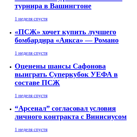
турнира в Вашингтоне
1 неделя спустя
«ПСЖ» хочет купить лучшего
бомбардира «Аякса» — Романо
1 неделя спустя
Оценены шансы Сафонова
выиграть Суперкубок УЕФА в
составе ПСЖ
1 неделя спустя
“Арсенал” согласовал условия
личного контракта с Винисиусом
1 неделя спустя