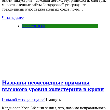
бьюти-индустрии – соковый детокс. Нутрициологи, блогеры,
многочисленные сайты “о здоровье” утверждают:
трехдневный курс свежевыжатых соков помо…
Читать далее
Новости ЗОЖ
Названы неочевидные причины
высокого уровня холестерина в крови
Lenta.ru
5 месяцев спустя
0
1 минуты
Кардиолог Хосе Абельян заявил, что, помимо неправильного