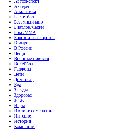
Автоэксперт
Актеры
Аналитика
Баскетбол
Безумный мир
Биатлон/Лыжи
Бокс/MMA
Болезни и лекарства
В мире
В России
Вещи
Военные новости
Волейбол
Гаджеты
Дети
Дом и сад
Еда
Звёзды
Здоровье
ЗОЖ
Игры
Импортозамещение
Интернет
Истории
Компании