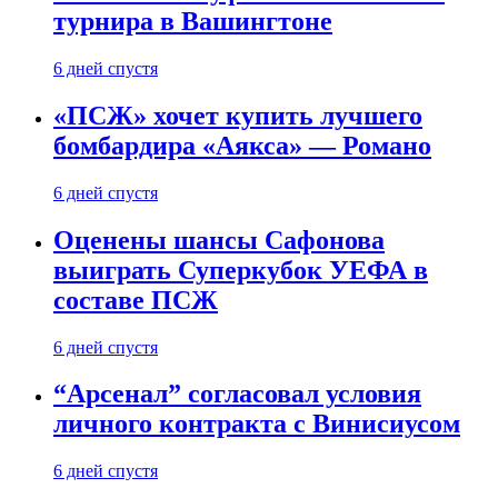
турнира в Вашингтоне
6 дней спустя
«ПСЖ» хочет купить лучшего
бомбардира «Аякса» — Романо
6 дней спустя
Оценены шансы Сафонова
выиграть Суперкубок УЕФА в
составе ПСЖ
6 дней спустя
“Арсенал” согласовал условия
личного контракта с Винисиусом
6 дней спустя