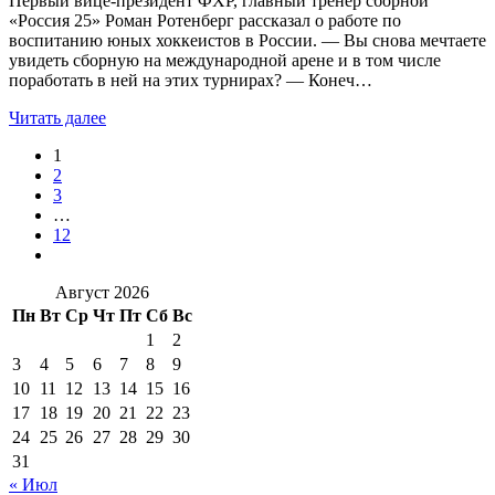
Первый вице-президент ФХР, главный тренер сборной
«Россия 25» Роман Ротенберг рассказал о работе по
воспитанию юных хоккеистов в России. — Вы снова мечтаете
увидеть сборную на международной арене и в том числе
поработать в ней на этих турнирах? — Конеч…
Читать далее
1
2
3
…
12
Август 2026
Пн
Вт
Ср
Чт
Пт
Сб
Вс
1
2
3
4
5
6
7
8
9
10
11
12
13
14
15
16
17
18
19
20
21
22
23
24
25
26
27
28
29
30
31
« Июл