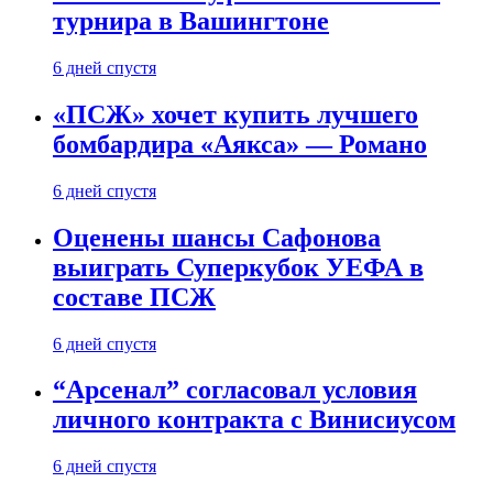
турнира в Вашингтоне
6 дней спустя
«ПСЖ» хочет купить лучшего
бомбардира «Аякса» — Романо
6 дней спустя
Оценены шансы Сафонова
выиграть Суперкубок УЕФА в
составе ПСЖ
6 дней спустя
“Арсенал” согласовал условия
личного контракта с Винисиусом
6 дней спустя