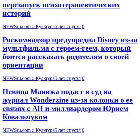
перезапуск психотерапевтических
историй
NEWSru.com :: Культура
5 лет спустя
0
Роскомнадзор предупредил Disney из-за
мультфильма c героем-геем, который
боится рассказать родителям о своей
ориентации
NEWSru.com :: Культура
5 лет спустя
0
Певица Манижа подаст в суд на
журнал Wonderzine из-за колонки о ее
связях с АП и миллиардером Юрием
Ковальчуком
NEWSru.com :: Культура
5 лет спустя
0