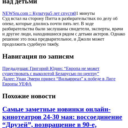
над детьми
NEWSru.com :: Культура
5 лет спустя
0
1 минуты
Суд встал на сторону Питта в разбирательствах по делу об
опеке, которые длились почти пять лет. В ходе
разбирательства были заслушаны свидетели, эксперты, врачи
и другие люди, находившиеся рядом с детьми актеров. Однако
решение это пока предварительное, и Джоли может
продолжить судебную тяжбу.
Навигация по записям
Предыдущая:
Григорий Юдин: “Европа не может
существовать с выколотой Беларусью по центру”
Далее:
Унаи Эмери привел “Вильярреал” к победе в Лиге
Европы УЕФА
Похожие новости
Самые заметные новинки онлайн-
кинотеатров 24-30 мая: воссоединение
“Друзей”, возвращение в 90-е,