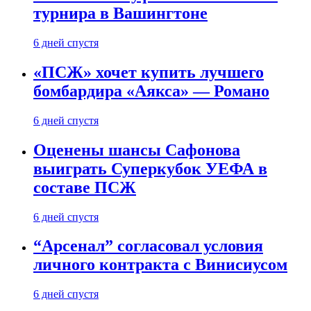
турнира в Вашингтоне
6 дней спустя
«ПСЖ» хочет купить лучшего
бомбардира «Аякса» — Романо
6 дней спустя
Оценены шансы Сафонова
выиграть Суперкубок УЕФА в
составе ПСЖ
6 дней спустя
“Арсенал” согласовал условия
личного контракта с Винисиусом
6 дней спустя