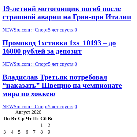
19-летний мотогонщик погиб после
страшной аварии на Гран-при Италии
NEWSru.com :: Спорт
5 лет спустя
0
Промокод 1хставка 1xs_10193 – до
16000 рублей за депозит
NEWSru.com :: Спорт
5 лет спустя
0
Владислав Третьяк потребовал
“наказать” Швецию на чемпионате
мира по хоккею
NEWSru.com :: Спорт
5 лет спустя
0
Август 2026
Пн
Вт
Ср
Чт
Пт
Сб
Вс
1
2
3
4
5
6
7
8
9