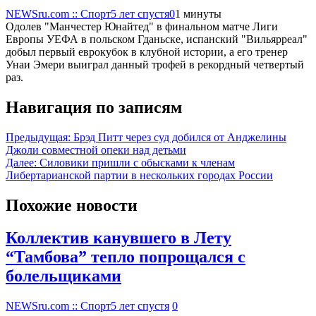
NEWSru.com :: Спорт
5 лет спустя
0
1 минуты
Одолев "Манчестер Юнайтед" в финальном матче Лиги
Европы УЕФА в польском Гданьске, испанский "Вильярреал"
добыл первый еврокубок в клубной истории, а его тренер
Унаи Эмери выиграл данный трофей в рекордный четвертый
раз.
Навигация по записям
Предыдущая:
Брэд Питт через суд добился от Анджелины
Джоли совместной опеки над детьми
Далее:
Силовики пришли с обысками к членам
Либертарианской партии в нескольких городах России
Похожие новости
Коллектив канувшего в Лету
“Тамбова” тепло попрощался с
болельщиками
NEWSru.com :: Спорт
5 лет спустя
0