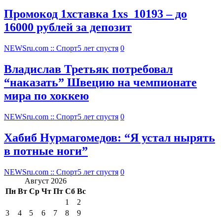
Промокод 1хставка 1xs_10193 – до
16000 рублей за депозит
NEWSru.com :: Спорт
5 лет спустя
0
Владислав Третьяк потребовал
“наказать” Швецию на чемпионате
мира по хоккею
NEWSru.com :: Спорт
5 лет спустя
0
Хабиб Нурмагомедов: “Я устал нырять
в потные ноги”
NEWSru.com :: Спорт
5 лет спустя
0
Август 2026
Пн
Вт
Ср
Чт
Пт
Сб
Вс
1
2
3
4
5
6
7
8
9