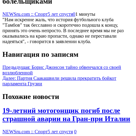
болельщиками
NEWSru.com :: Спорт
5 лет спустя
0
1 минуты
"Нам искренне жаль, что история футбольного клуба
"Тамбов" так бесславно и скоротечно подошла к концу,
принять это очень непросто. В последнее время мы не раз
оказывались на краю пропасти, однако не переставали
надеяться", - говорится в заявлении клуба.
Навигация по записям
Предыдущая:
Борис Джонсон тайно обвенчался со своей
возлюбленной
Далее:
Партия Саакашвили решила прекратить бойкот
парламента Грузии
Похожие новости
19-летний мотогонщик погиб после
страшной аварии на Гран-при Италии
NEWSru.com :: Спорт
5 лет спустя
0