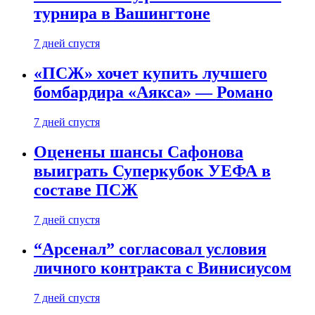
турнира в Вашингтоне
7 дней спустя
«ПСЖ» хочет купить лучшего
бомбардира «Аякса» — Романо
7 дней спустя
Оценены шансы Сафонова
выиграть Суперкубок УЕФА в
составе ПСЖ
7 дней спустя
“Арсенал” согласовал условия
личного контракта с Винисиусом
7 дней спустя