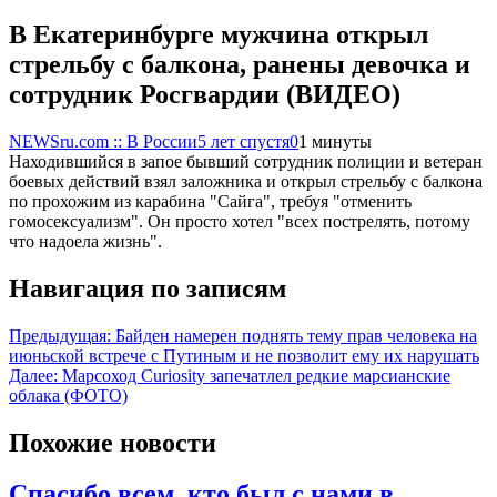
В Екатеринбурге мужчина открыл
стрельбу с балкона, ранены девочка и
сотрудник Росгвардии (ВИДЕО)
NEWSru.com :: В России
5 лет спустя
0
1 минуты
Находившийся в запое бывший сотрудник полиции и ветеран
боевых действий взял заложника и открыл стрельбу с балкона
по прохожим из карабина "Сайга", требуя "отменить
гомосексуализм". Он просто хотел "всех пострелять, потому
что надоела жизнь".
Навигация по записям
Предыдущая:
Байден намерен поднять тему прав человека на
июньской встрече с Путиным и не позволит ему их нарушать
Далее:
Марсоход Curiosity запечатлел редкие марсианские
облака (ФОТО)
Похожие новости
Спасибо всем, кто был с нами в