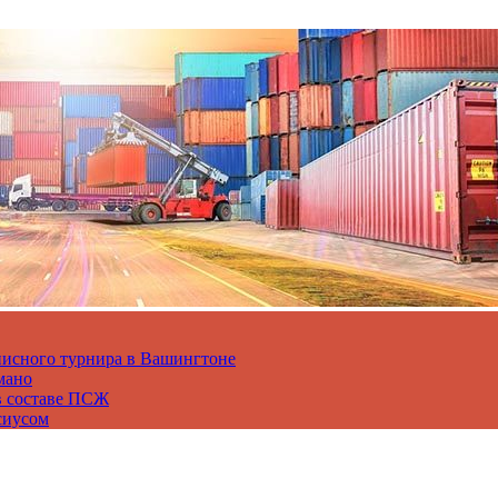
нисного турнира в Вашингтоне
мано
в составе ПСЖ
сиусом