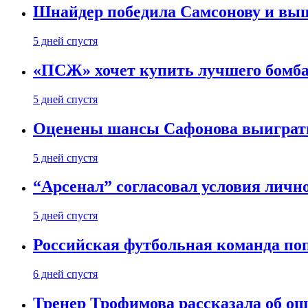
Шнайдер победила Самсонову и выш
5 дней спустя
«ПСЖ» хочет купить лучшего бомб
5 дней спустя
Оценены шансы Сафонова выиграт
5 дней спустя
“Арсенал” согласовал условия личн
5 дней спустя
Российская футбольная команда по
6 дней спустя
Тренер Трофимова рассказала об о