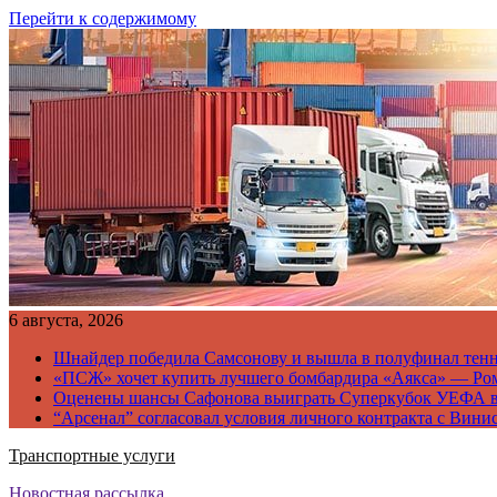
Перейти к содержимому
6 августа, 2026
Шнайдер победила Самсонову и вышла в полуфинал тен
«ПСЖ» хочет купить лучшего бомбардира «Аякса» — Ро
Оценены шансы Сафонова выиграть Суперкубок УЕФА 
“Арсенал” согласовал условия личного контракта с Вини
Транспортные услуги
Новостная рассылка