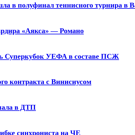
ла в полуфинал теннисного турнира в 
ардира «Аякса» — Романо
ь Суперкубок УЕФА в составе ПСЖ
ого контракта с Винисиусом
пала в ДТП
шибке синхрониста на ЧЕ