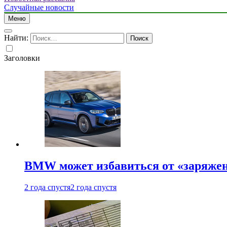
Случайные новости
Меню
Найти:
Заголовки
BMW может избавиться от «заряжен
2 года спустя
2 года спустя