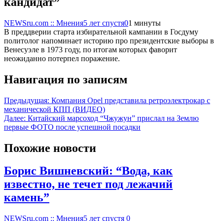
кандидат”
NEWSru.com :: Мнения
5 лет спустя
0
1 минуты
В преддверии старта избирательной кампании в Госдуму
политолог напоминает историю про президентские выборы в
Венесуэле в 1973 году, по итогам которых фаворит
неожиданно потерпел поражение.
Навигация по записям
Предыдущая:
Компания Opel представила ретроэлектрокар с
механической КПП (ВИДЕО)
Далее:
Китайский марсоход “Чжужун” прислал на Землю
первые ФОТО после успешной посадки
Похожие новости
Борис Вишневский: “Вода, как
известно, не течет под лежачий
камень”
NEWSru.com :: Мнения
5 лет спустя
0