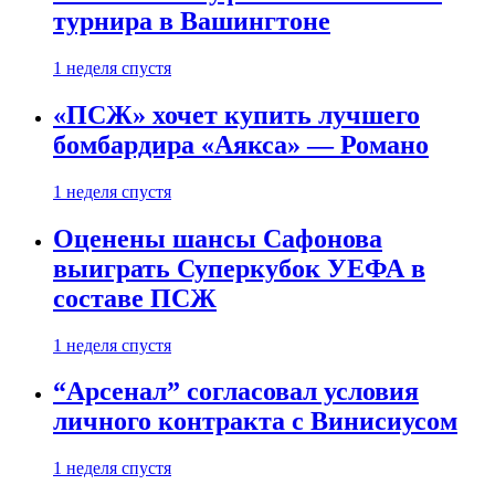
турнира в Вашингтоне
1 неделя спустя
«ПСЖ» хочет купить лучшего
бомбардира «Аякса» — Романо
1 неделя спустя
Оценены шансы Сафонова
выиграть Суперкубок УЕФА в
составе ПСЖ
1 неделя спустя
“Арсенал” согласовал условия
личного контракта с Винисиусом
1 неделя спустя