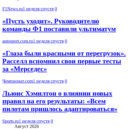
F1News.ru
1 неделя спустя
0
«Пусть уходит». Руководителю
команды Ф1 поставили ультиматум
autosport.com.ru
1 неделя спустя
0
«Глаза были красными от перегрузок».
Расселл вспомнил свои первые тесты
за «Мерседес»
Чемпионат.com
1 неделя спустя
0
Льюис Хэмилтон о влиянии новых
правил на его результаты: «Всем
пилотам пришлось адаптироваться»
Sports.ru
1 неделя спустя
0
Август 2026