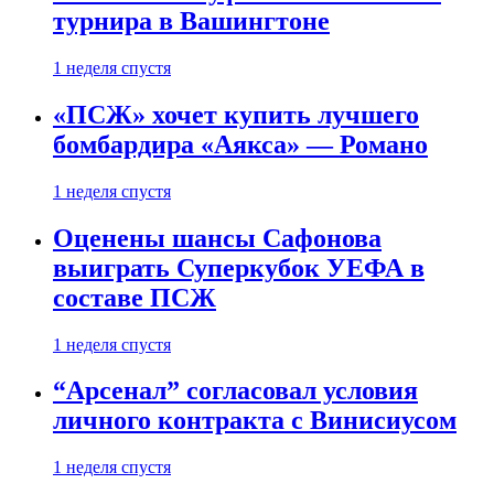
турнира в Вашингтоне
1 неделя спустя
«ПСЖ» хочет купить лучшего
бомбардира «Аякса» — Романо
1 неделя спустя
Оценены шансы Сафонова
выиграть Суперкубок УЕФА в
составе ПСЖ
1 неделя спустя
“Арсенал” согласовал условия
личного контракта с Винисиусом
1 неделя спустя