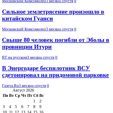
Московский Комсомолец
3 месяца спустя
0
Сильное землетрясение произошло в
китайском Гуанси
Московский Комсомолец
3 месяца спустя
0
Свыше 80 человек погибли от Эболы в
провинции Итури
RT на русском
3 месяца спустя
0
В Энергодаре беспилотник ВСУ
сдетонировал на придомовой парковке
Газета.Ru
3 месяца спустя
0
Август 2026
Пн
Вт
Ср
Чт
Пт
Сб
Вс
1
2
3
4
5
6
7
8
9
10
11
12
13
14
15
16