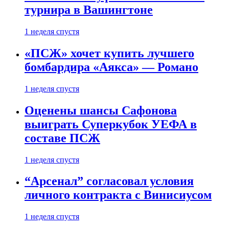
турнира в Вашингтоне
1 неделя спустя
«ПСЖ» хочет купить лучшего
бомбардира «Аякса» — Романо
1 неделя спустя
Оценены шансы Сафонова
выиграть Суперкубок УЕФА в
составе ПСЖ
1 неделя спустя
“Арсенал” согласовал условия
личного контракта с Винисиусом
1 неделя спустя