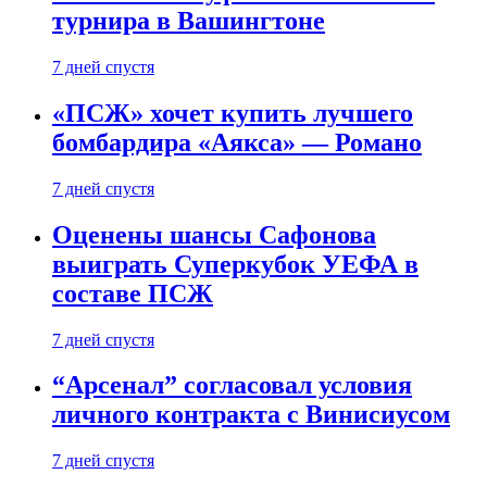
турнира в Вашингтоне
7 дней спустя
«ПСЖ» хочет купить лучшего
бомбардира «Аякса» — Романо
7 дней спустя
Оценены шансы Сафонова
выиграть Суперкубок УЕФА в
составе ПСЖ
7 дней спустя
“Арсенал” согласовал условия
личного контракта с Винисиусом
7 дней спустя