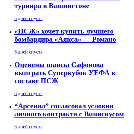
турнира в Вашингтоне
6 дней спустя
«ПСЖ» хочет купить лучшего
бомбардира «Аякса» — Романо
6 дней спустя
Оценены шансы Сафонова
выиграть Суперкубок УЕФА в
составе ПСЖ
6 дней спустя
“Арсенал” согласовал условия
личного контракта с Винисиусом
6 дней спустя