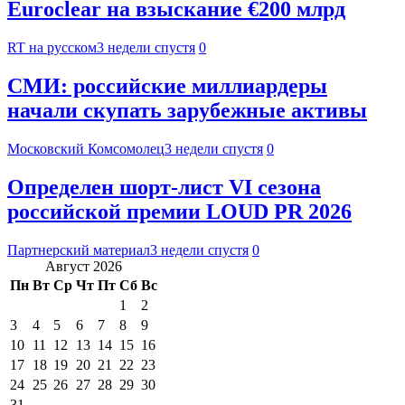
Euroclear на взыскание €200 млрд
RT на русском
3 недели спустя
0
СМИ: российские миллиардеры
начали скупать зарубежные активы
Московский Комсомолец
3 недели спустя
0
Определен шорт-лист VI сезона
российской премии LOUD PR 2026
Партнерский материал
3 недели спустя
0
Август 2026
Пн
Вт
Ср
Чт
Пт
Сб
Вс
1
2
3
4
5
6
7
8
9
10
11
12
13
14
15
16
17
18
19
20
21
22
23
24
25
26
27
28
29
30
31