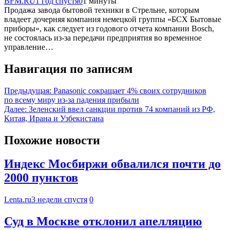
BFM.RU
1 год спустя
0
1 минуты
Продажа завода бытовой техники в Стрельне, которым
владеет дочерняя компания немецкой группы «БСХ Бытовые
приборы», как следует из годового отчета компании Bosch,
не состоялась из-за передачи предприятия во временное
управление…
Навигация по записям
Предыдущая:
Panasonic сокращает 4% своих сотрудников
по всему миру из-за падения прибыли
Далее:
Зеленский ввел санкции против 74 компаний из РФ,
Китая, Ирана и Узбекистана
Похожие новости
Индекс Мосбиржи обвалился почти до
2000 пунктов
Lenta.ru
3 недели спустя
0
Суд в Москве отклонил апелляцию