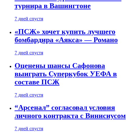
турнира в Вашингтоне
7 дней спустя
«ПСЖ» хочет купить лучшего
бомбардира «Аякса» — Романо
7 дней спустя
Оценены шансы Сафонова
выиграть Суперкубок УЕФА в
составе ПСЖ
7 дней спустя
“Арсенал” согласовал условия
личного контракта с Винисиусом
7 дней спустя