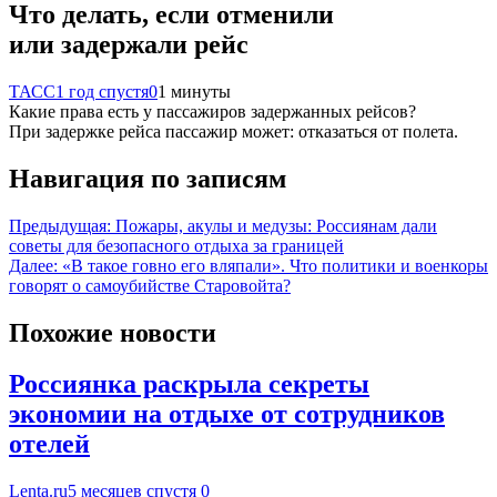
Что делать, если отменили
или задержали рейс
ТАСС
1 год спустя
0
1 минуты
Какие права есть у пассажиров задержанных рейсов?
При задержке рейса пассажир может: отказаться от полета.
Навигация по записям
Предыдущая:
Пожары, акулы и медузы: Россиянам дали
советы для безопасного отдыха за границей
Далее:
«В такое говно его вляпали». Что политики и военкоры
говорят о самоубийстве Старовойта?
Похожие новости
Россиянка раскрыла секреты
экономии на отдыхе от сотрудников
отелей
Lenta.ru
5 месяцев спустя
0