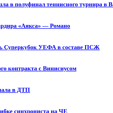
ла в полуфинал теннисного турнира в 
ардира «Аякса» — Романо
ь Суперкубок УЕФА в составе ПСЖ
ого контракта с Винисиусом
пала в ДТП
шибке синхрониста на ЧЕ