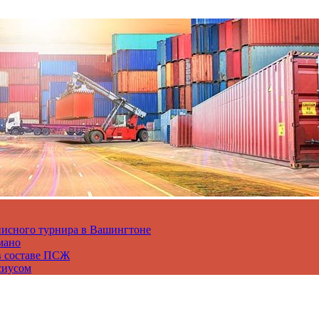
нисного турнира в Вашингтоне
мано
в составе ПСЖ
сиусом