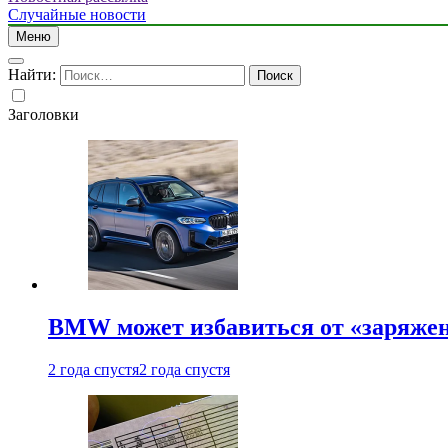
Случайные новости
Меню
Найти:
Заголовки
BMW может избавиться от «заряжен
2 года спустя
2 года спустя