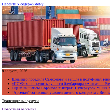
Перейти к содержимому
8 августа, 2026
Шнайдер победила Самсонову и вышла в полуфинал тен
«ПСЖ» хочет купить лучшего бомбардира «Аякса» — Ро
Оценены шансы Сафонова выиграть Суперкубок УЕФА 
“Арсенал” согласовал условия личного контракта с Вини
Транспортные услуги
Новостная рассылка