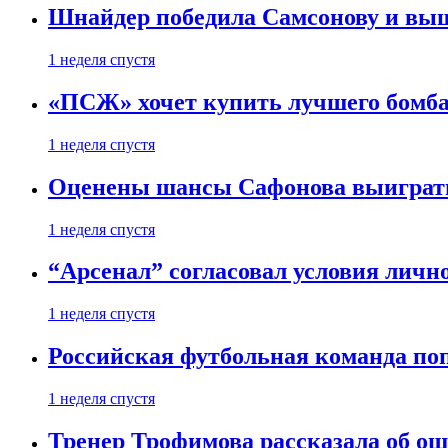
Шнайдер победила Самсонову и выш
1 неделя спустя
«ПСЖ» хочет купить лучшего бомб
1 неделя спустя
Оценены шансы Сафонова выиграт
1 неделя спустя
“Арсенал” согласовал условия личн
1 неделя спустя
Российская футбольная команда по
1 неделя спустя
Тренер Трофимова рассказала об о