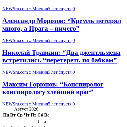
NEWSru.com :: Мнения
5 лет спустя
0
Александр Морозов: “Кремль потерял
много, а Прага – ничего”
NEWSru.com :: Мнения
5 лет спустя
0
Николай Травкин: “Два джентльмена
встретились “перетереть по бабкам”
NEWSru.com :: Мнения
5 лет спустя
0
Максим Горюнов: “Конспиролог
конспирологу злейший враг”
NEWSru.com :: Мнения
5 лет спустя
0
Август 2026
Пн
Вт
Ср
Чт
Пт
Сб
Вс
1
2