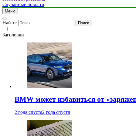
Случайные новости
Меню
Найти:
Заголовки
BMW может избавиться от «заряжен
2 года спустя
2 года спустя