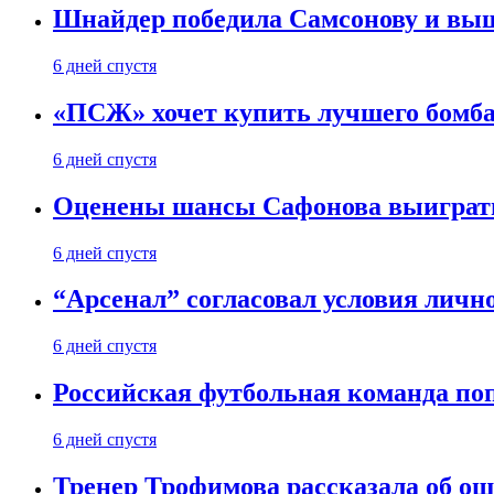
Шнайдер победила Самсонову и выш
6 дней спустя
«ПСЖ» хочет купить лучшего бомб
6 дней спустя
Оценены шансы Сафонова выиграт
6 дней спустя
“Арсенал” согласовал условия личн
6 дней спустя
Российская футбольная команда по
6 дней спустя
Тренер Трофимова рассказала об о