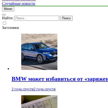
Случайные новости
Меню
Найти:
Заголовки
BMW может избавиться от «заряжен
2 года спустя
2 года спустя