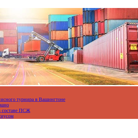
нисного турнира в Вашингтоне
мано
в составе ПСЖ
сиусом