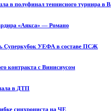
ла в полуфинал теннисного турнира в 
ардира «Аякса» — Романо
ь Суперкубок УЕФА в составе ПСЖ
ого контракта с Винисиусом
пала в ДТП
шибке синхрониста на ЧЕ