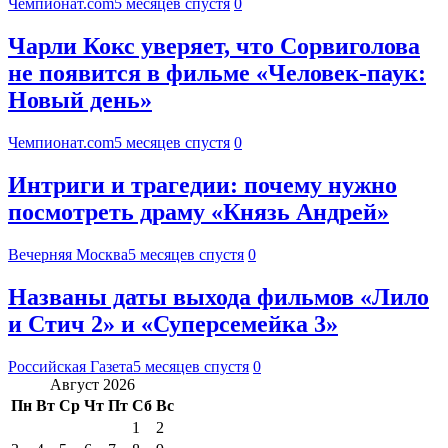
Чемпионат.com
5 месяцев спустя
0
Чарли Кокс уверяет, что Сорвиголова
не появится в фильме «Человек-паук:
Новый день»
Чемпионат.com
5 месяцев спустя
0
Интриги и трагедии: почему нужно
посмотреть драму «Князь Андрей»
Вечерняя Москва
5 месяцев спустя
0
Названы даты выхода фильмов «Лило
и Стич 2» и «Суперсемейка 3»
Российская Газета
5 месяцев спустя
0
Август 2026
Пн
Вт
Ср
Чт
Пт
Сб
Вс
1
2