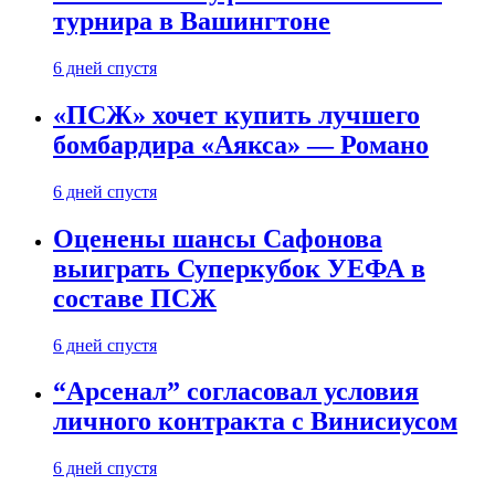
турнира в Вашингтоне
6 дней спустя
«ПСЖ» хочет купить лучшего
бомбардира «Аякса» — Романо
6 дней спустя
Оценены шансы Сафонова
выиграть Суперкубок УЕФА в
составе ПСЖ
6 дней спустя
“Арсенал” согласовал условия
личного контракта с Винисиусом
6 дней спустя