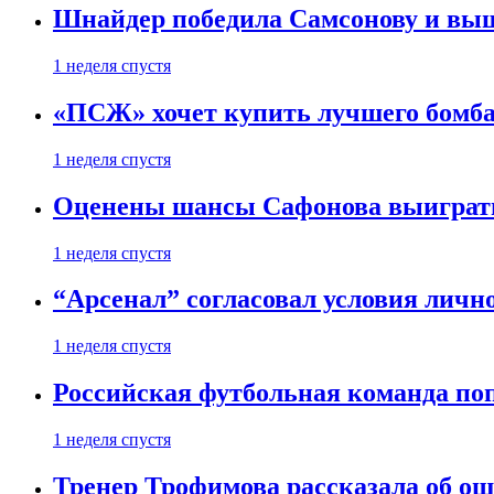
Шнайдер победила Самсонову и выш
1 неделя спустя
«ПСЖ» хочет купить лучшего бомб
1 неделя спустя
Оценены шансы Сафонова выиграт
1 неделя спустя
“Арсенал” согласовал условия личн
1 неделя спустя
Российская футбольная команда по
1 неделя спустя
Тренер Трофимова рассказала об о