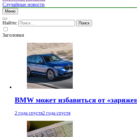
Случайные новости
Меню
Найти:
Заголовки
BMW может избавиться от «заряжен
2 года спустя
2 года спустя