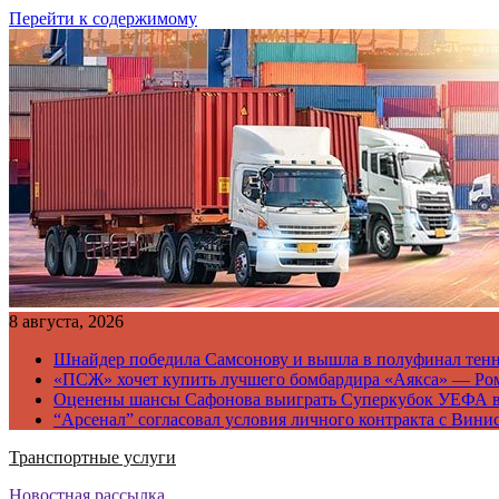
Перейти к содержимому
8 августа, 2026
Шнайдер победила Самсонову и вышла в полуфинал тен
«ПСЖ» хочет купить лучшего бомбардира «Аякса» — Ро
Оценены шансы Сафонова выиграть Суперкубок УЕФА 
“Арсенал” согласовал условия личного контракта с Вини
Транспортные услуги
Новостная рассылка