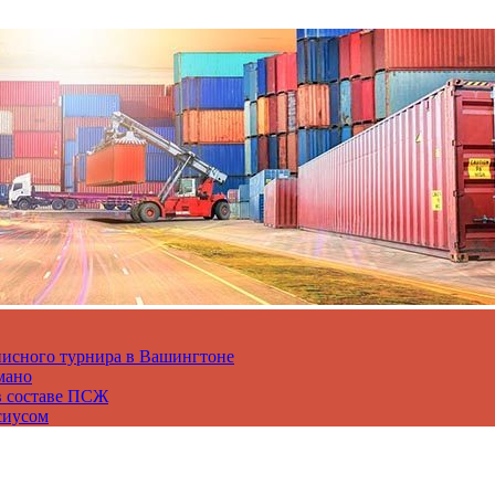
нисного турнира в Вашингтоне
мано
в составе ПСЖ
сиусом