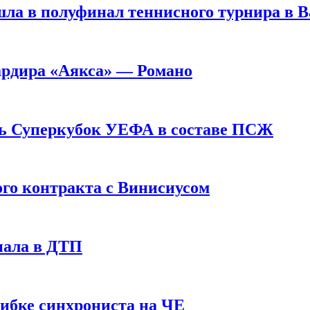
ла в полуфинал теннисного турнира в 
ардира «Аякса» — Романо
ь Суперкубок УЕФА в составе ПСЖ
ого контракта с Винисиусом
пала в ДТП
шибке синхрониста на ЧЕ