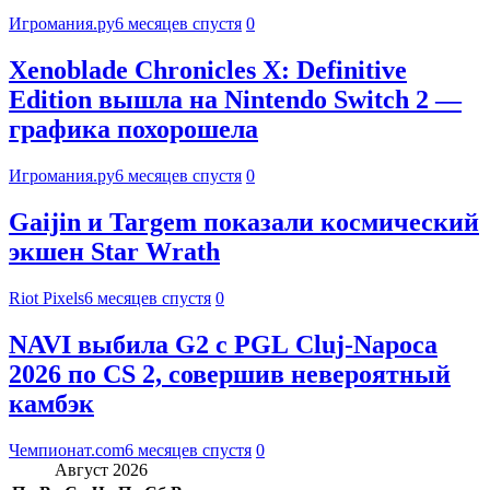
Игромания.ру
6 месяцев спустя
0
Xenoblade Chronicles X: Definitive
Edition вышла на Nintendo Switch 2 —
графика похорошела
Игромания.ру
6 месяцев спустя
0
Gaijin и Targem показали космический
экшен Star Wrath
Riot Pixels
6 месяцев спустя
0
NAVI выбила G2 с PGL Cluj-Napoca
2026 по CS 2, совершив невероятный
камбэк
Чемпионат.com
6 месяцев спустя
0
Август 2026