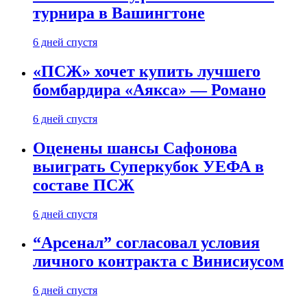
турнира в Вашингтоне
6 дней спустя
«ПСЖ» хочет купить лучшего
бомбардира «Аякса» — Романо
6 дней спустя
Оценены шансы Сафонова
выиграть Суперкубок УЕФА в
составе ПСЖ
6 дней спустя
“Арсенал” согласовал условия
личного контракта с Винисиусом
6 дней спустя