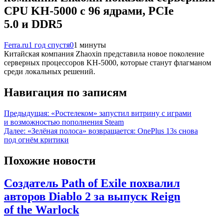
CPU KH-5000 с 96 ядрами, PCIe
5.0 и DDR5
Ferra.ru
1 год спустя
0
1 минуты
Китайская компания Zhaoxin представила новое поколение
серверных процессоров KH-5000, которые станут флагманом
среди локальных решений.
Навигация по записям
Предыдущая:
«Ростелеком» запустил витрину с играми
и возможностью пополнения Steam
Далее:
«Зелёная полоса» возвращается: OnePlus 13s снова
под огнём критики
Похожие новости
Создатель Path of Exile похвалил
авторов Diablo 2 за выпуск Reign
of the Warlock