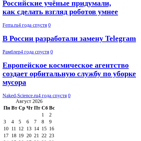
Российские учёные придумали,
как сделать взгляд роботов умнее
Ferra.ru
4 года спустя
0
В России разработали замену Telegram
Рамблер
4 года спустя
0
Европейское космическое агентство
создает орбитальную службу по уборке
мусора
Naked-Science.ru
4 года спустя
0
Август 2026
Пн
Вт
Ср
Чт
Пт
Сб
Вс
1
2
3
4
5
6
7
8
9
10
11
12
13
14
15
16
17
18
19
20
21
22
23