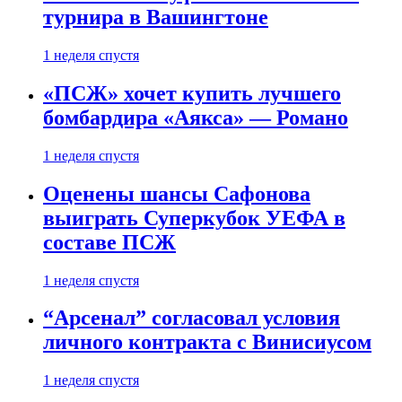
турнира в Вашингтоне
1 неделя спустя
«ПСЖ» хочет купить лучшего
бомбардира «Аякса» — Романо
1 неделя спустя
Оценены шансы Сафонова
выиграть Суперкубок УЕФА в
составе ПСЖ
1 неделя спустя
“Арсенал” согласовал условия
личного контракта с Винисиусом
1 неделя спустя