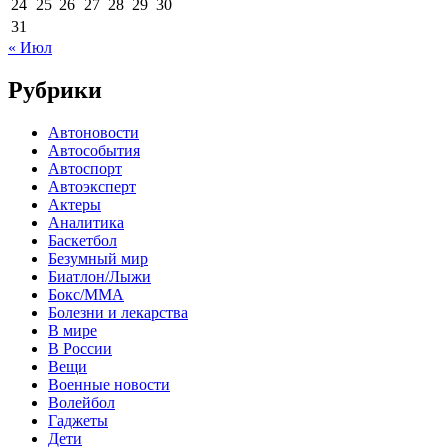
24
25
26
27
28
29
30
31
« Июл
Рубрики
Автоновости
Автособытия
Автоспорт
Автоэксперт
Актеры
Аналитика
Баскетбол
Безумный мир
Биатлон/Лыжи
Бокс/MMA
Болезни и лекарства
В мире
В России
Вещи
Военные новости
Волейбол
Гаджеты
Дети