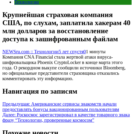
Технологии
Крупнейшая страховая компания
США, по слухам, заплатила хакерам 40
млн долларов за восстановление
доступа к зашифрованным файлам
NEWSru.com :: Технологии
5 лет спустя
0
1 минуты
Компания CNA Financial стала жертвой атаки вируса-
шифровальщика Phoenix CryptoLocker в конце марта этого
года. О рекордном выкупе сообщили источники Bloomberg,
но официальные представители страховщика отказались
комментировать эту информацию.
Навигация по записям
Предыдущая:
Американские сервисы знакомств начали
предоставлять бонусы вакцинированным пользователям
Далее:
Роскосмос зарегистрировал в качестве товарного знака
фразу “Технологии, проверенные космосом”
Похожие новости