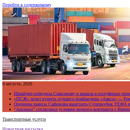
Перейти к содержимому
6 августа, 2026
Шнайдер победила Самсонову и вышла в полуфинал тен
«ПСЖ» хочет купить лучшего бомбардира «Аякса» — Ро
Оценены шансы Сафонова выиграть Суперкубок УЕФА 
“Арсенал” согласовал условия личного контракта с Вини
Транспортные услуги
Новостная рассылка