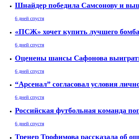
Шнайдер победила Самсонову и выш
6 дней спустя
«ПСЖ» хочет купить лучшего бомб
6 дней спустя
Оценены шансы Сафонова выиграт
6 дней спустя
“Арсенал” согласовал условия личн
6 дней спустя
Российская футбольная команда по
6 дней спустя
Тренер Трофимова рассказала об о