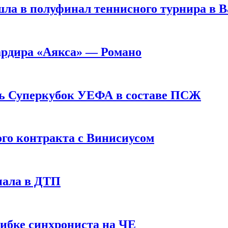
ла в полуфинал теннисного турнира в 
ардира «Аякса» — Романо
ь Суперкубок УЕФА в составе ПСЖ
ого контракта с Винисиусом
пала в ДТП
шибке синхрониста на ЧЕ