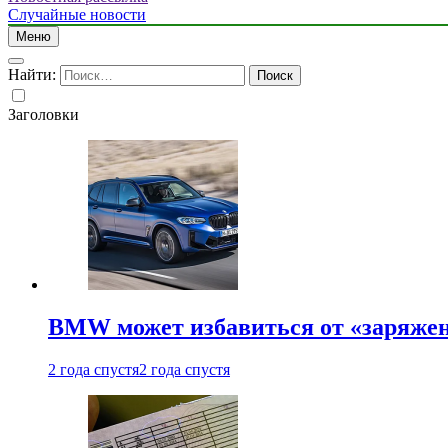
Случайные новости
Меню
Найти:
Заголовки
BMW может избавиться от «заряжен
2 года спустя
2 года спустя