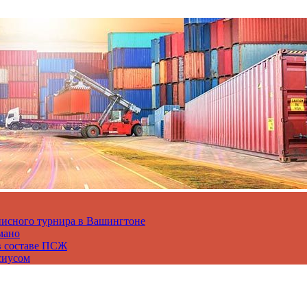
нисного турнира в Вашингтоне
мано
в составе ПСЖ
сиусом