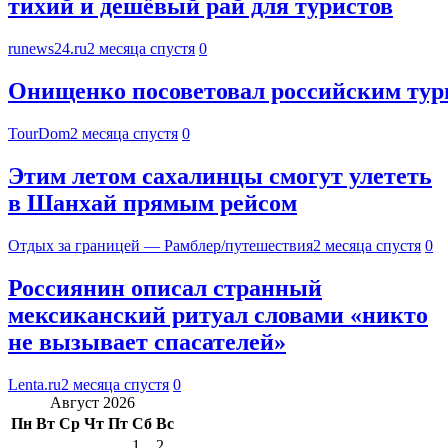
тихий и дешёвый рай для туристов
runews24.ru
2 месяца спустя
0
Онищенко посоветовал российским тури
TourDom
2 месяца спустя
0
Этим летом сахалинцы смогут улететь
в Шанхай прямым рейсом
Отдых за границей — Рамблер/путешествия
2 месяца спустя
0
Россиянин описал странный
мексиканский ритуал словами «никто
не вызывает спасателей»
Lenta.ru
2 месяца спустя
0
Август 2026
Пн
Вт
Ср
Чт
Пт
Сб
Вс
1
2