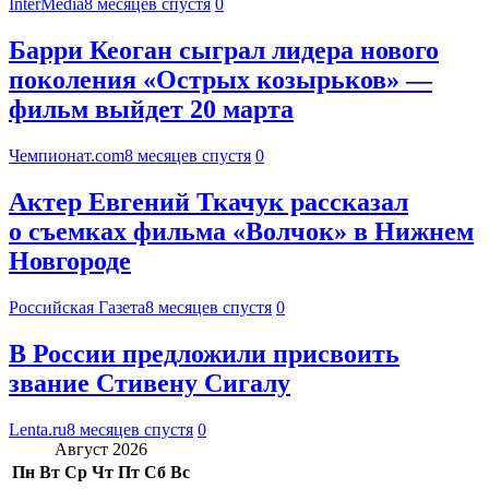
InterMedia
8 месяцев спустя
0
Барри Кеоган сыграл лидера нового
поколения «Острых козырьков» —
фильм выйдет 20 марта
Чемпионат.com
8 месяцев спустя
0
Актер Евгений Ткачук рассказал
о съемках фильма «Волчок» в Нижнем
Новгороде
Российская Газета
8 месяцев спустя
0
В России предложили присвоить
звание Стивену Сигалу
Lenta.ru
8 месяцев спустя
0
Август 2026
Пн
Вт
Ср
Чт
Пт
Сб
Вс