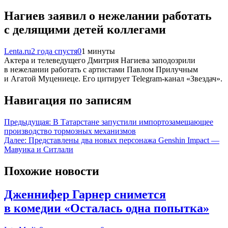
Нагиев заявил о нежелании работать
с делящими детей коллегами
Lenta.ru
2 года спустя
0
1 минуты
Актера и телеведущего Дмитрия Нагиева заподозрили
в нежелании работать с артистами Павлом Прилучным
и Агатой Муцениеце. Его цитирует Telegram-канал «Звездач».
Навигация по записям
Предыдущая:
В Татарстане запустили импортозамещающее
производство тормозных механизмов
Далее:
Представлены два новых персонажа Genshin Impact —
Мавуика и Ситлали
Похожие новости
Дженнифер Гарнер снимется
в комедии «Осталась одна попытка»