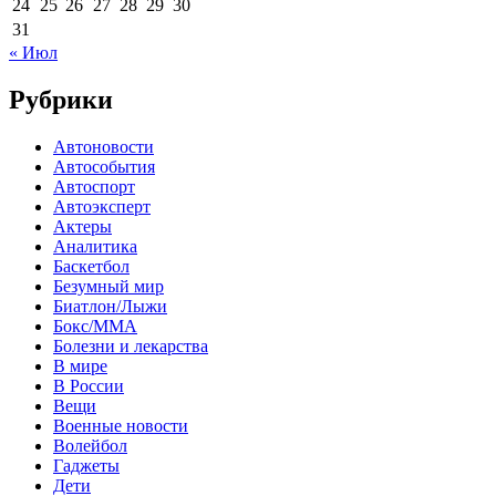
24
25
26
27
28
29
30
31
« Июл
Рубрики
Автоновости
Автособытия
Автоспорт
Автоэксперт
Актеры
Аналитика
Баскетбол
Безумный мир
Биатлон/Лыжи
Бокс/MMA
Болезни и лекарства
В мире
В России
Вещи
Военные новости
Волейбол
Гаджеты
Дети