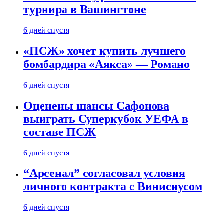
турнира в Вашингтоне
6 дней спустя
«ПСЖ» хочет купить лучшего
бомбардира «Аякса» — Романо
6 дней спустя
Оценены шансы Сафонова
выиграть Суперкубок УЕФА в
составе ПСЖ
6 дней спустя
“Арсенал” согласовал условия
личного контракта с Винисиусом
6 дней спустя