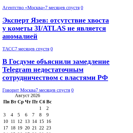
Агентство «Москва»
7 месяцев спустя
0
Эксперт Язев: отсутствие хвоста
у кометы 3I/ATLAS не является
аномалией
ТАСС
7 месяцев спустя
0
В Госдуме объяснили замедление
Telegram недостаточным
сотрудничеством с властями РФ
Говорит Москва
7 месяцев спустя
0
Август 2026
Пн
Вт
Ср
Чт
Пт
Сб
Вс
1
2
3
4
5
6
7
8
9
10
11
12
13
14
15
16
17
18
19
20
21
22
23