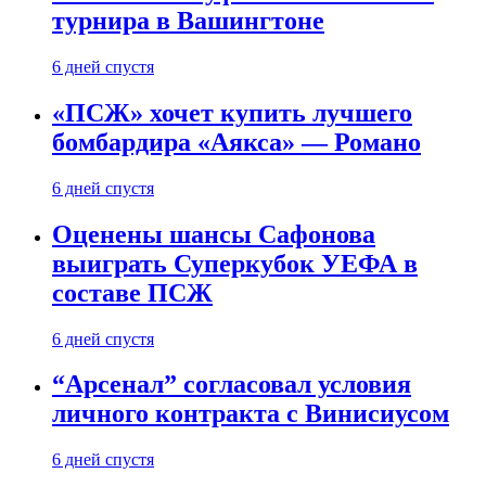
турнира в Вашингтоне
6 дней спустя
«ПСЖ» хочет купить лучшего
бомбардира «Аякса» — Романо
6 дней спустя
Оценены шансы Сафонова
выиграть Суперкубок УЕФА в
составе ПСЖ
6 дней спустя
“Арсенал” согласовал условия
личного контракта с Винисиусом
6 дней спустя