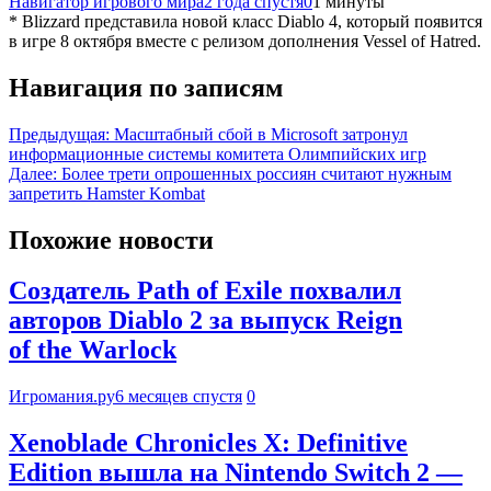
Навигатор игрового мира
2 года спустя
0
1 минуты
* Blizzard представила новой класс Diablo 4, который появится
в игре 8 октября вместе с релизом дополнения Vessel of Hatred.
Навигация по записям
Предыдущая:
Масштабный сбой в Microsoft затронул
информационные системы комитета Олимпийских игр
Далее:
Более трети опрошенных россиян считают нужным
запретить Hamster Kombat
Похожие новости
Создатель Path of Exile похвалил
авторов Diablo 2 за выпуск Reign
of the Warlock
Игромания.ру
6 месяцев спустя
0
Xenoblade Chronicles X: Definitive
Edition вышла на Nintendo Switch 2 —