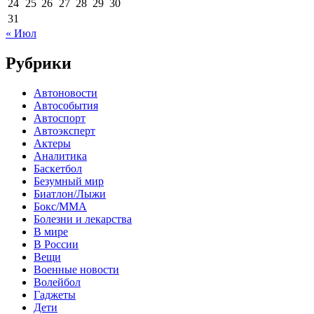
24
25
26
27
28
29
30
31
« Июл
Рубрики
Автоновости
Автособытия
Автоспорт
Автоэксперт
Актеры
Аналитика
Баскетбол
Безумный мир
Биатлон/Лыжи
Бокс/MMA
Болезни и лекарства
В мире
В России
Вещи
Военные новости
Волейбол
Гаджеты
Дети