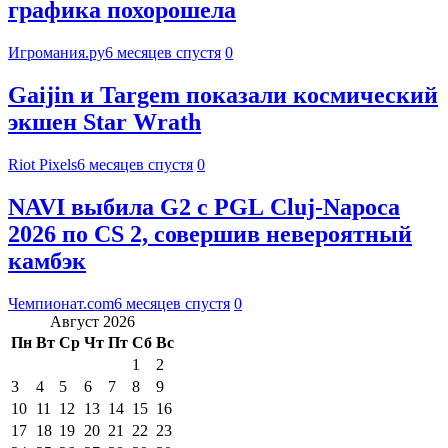
графика похорошела
Игромания.ру
6 месяцев спустя
0
Gaijin и Targem показали космический
экшен Star Wrath
Riot Pixels
6 месяцев спустя
0
NAVI выбила G2 с PGL Cluj-Napoca
2026 по CS 2, совершив невероятный
камбэк
Чемпионат.com
6 месяцев спустя
0
Август 2026
Пн
Вт
Ср
Чт
Пт
Сб
Вс
1
2
3
4
5
6
7
8
9
10
11
12
13
14
15
16
17
18
19
20
21
22
23