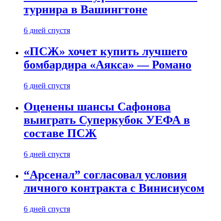
турнира в Вашингтоне
6 дней спустя
«ПСЖ» хочет купить лучшего
бомбардира «Аякса» — Романо
6 дней спустя
Оценены шансы Сафонова
выиграть Суперкубок УЕФА в
составе ПСЖ
6 дней спустя
“Арсенал” согласовал условия
личного контракта с Винисиусом
6 дней спустя