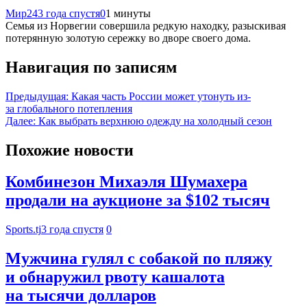
Мир24
3 года спустя
0
1 минуты
Семья из Норвегии совершила редкую находку, разыскивая
потерянную золотую сережку во дворе своего дома.
Навигация по записям
Предыдущая:
Какая часть России может утонуть из-
за глобального потепления
Далее:
Как выбрать верхнюю одежду на холодный сезон
Похожие новости
Комбинезон Михаэля Шумахера
продали на аукционе за $102 тысяч
Sports.tj
3 года спустя
0
Мужчина гулял с собакой по пляжу
и обнаружил рвоту кашалота
на тысячи долларов