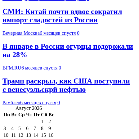
СМИ: Китай почти вдвое сократил
импорт сладостей из России
Вечерняя Москва
6 месяцев спустя
0
В январе в России огурцы подорожали
на 28%
BFM.RU
6 месяцев спустя
0
Трамп раскрыл, как США поступили
с венесуэльскрй нефтью
Рамблер
6 месяцев спустя
0
Август 2026
Пн
Вт
Ср
Чт
Пт
Сб
Вс
1
2
3
4
5
6
7
8
9
10
11
12
13
14
15
16