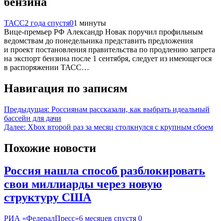
бензина
ТАСС
2 года спустя
0
1 минуты
Вице-премьер РФ Александр Новак поручил профильным
ведомствам до понедельника представить предложения
и проект постановления правительства по продлению запрета
на экспорт бензина после 1 сентября, следует из имеющегося
в распоряжении ТАСС…
Навигация по записям
Предыдущая:
Россиянам рассказали, как выбрать идеальный
бассейн для дачи
Далее:
Xbox второй раз за месяц столкнулся с крупным сбоем
Похожие новости
Россия нашла способ разблокировать
свои миллиарды через новую
структуру США
РИА «ФедералПресс»
6 месяцев спустя
0