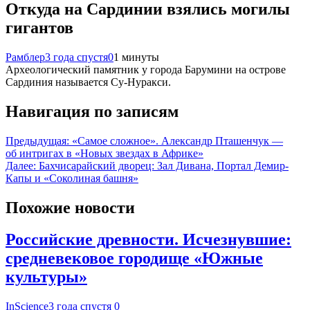
Откуда на Сардинии взялись могилы
гигантов
Рамблер
3 года спустя
0
1 минуты
Археологический памятник у города Барумини на острове
Сардиния называется Су-Нуракси.
Навигация по записям
Предыдущая:
«Самое сложное». Александр Пташенчук —
об интригах в «Новых звездах в Африке»
Далее:
Бахчисарайский дворец: Зал Дивана, Портал Демир-
Капы и «Соколиная башня»
Похожие новости
Российские древности. Исчезнувшие:
средневековое городище «Южные
культуры»
InScience
3 года спустя
0