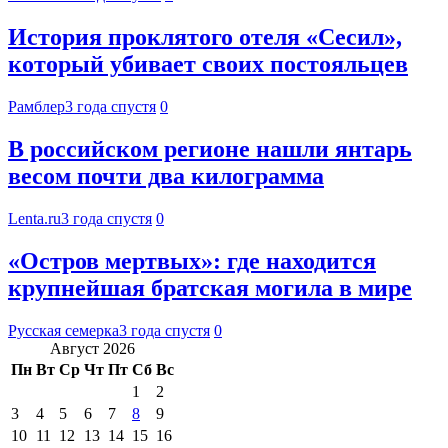
История проклятого отеля «Сесил»,
который убивает своих постояльцев
Рамблер
3 года спустя
0
В российском регионе нашли янтарь
весом почти два килограмма
Lenta.ru
3 года спустя
0
«Остров мертвых»: где находится
крупнейшая братская могила в мире
Русская семерка
3 года спустя
0
Август 2026
Пн
Вт
Ср
Чт
Пт
Сб
Вс
1
2
3
4
5
6
7
8
9
10
11
12
13
14
15
16