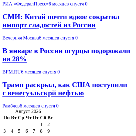
РИА «ФедералПресс»
6 месяцев спустя
0
СМИ: Китай почти вдвое сократил
импорт сладостей из России
Вечерняя Москва
6 месяцев спустя
0
В январе в России огурцы подорожали
на 28%
BFM.RU
6 месяцев спустя
0
Трамп раскрыл, как США поступили
с венесуэльскрй нефтью
Рамблер
6 месяцев спустя
0
Август 2026
Пн
Вт
Ср
Чт
Пт
Сб
Вс
1
2
3
4
5
6
7
8
9