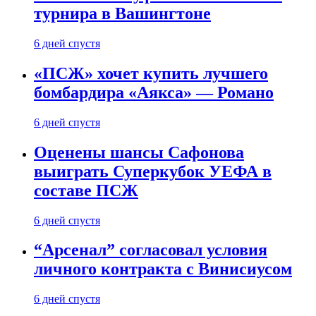
турнира в Вашингтоне
6 дней спустя
«ПСЖ» хочет купить лучшего
бомбардира «Аякса» — Романо
6 дней спустя
Оценены шансы Сафонова
выиграть Суперкубок УЕФА в
составе ПСЖ
6 дней спустя
“Арсенал” согласовал условия
личного контракта с Винисиусом
6 дней спустя