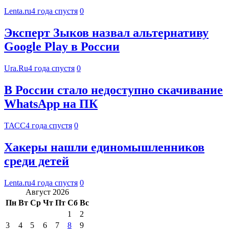
Lenta.ru
4 года спустя
0
Эксперт Зыков назвал альтернативу
Google Play в России
Ura.Ru
4 года спустя
0
В России стало недоступно скачивание
WhatsApp на ПК
ТАСС
4 года спустя
0
Хакеры нашли единомышленников
среди детей
Lenta.ru
4 года спустя
0
Август 2026
Пн
Вт
Ср
Чт
Пт
Сб
Вс
1
2
3
4
5
6
7
8
9