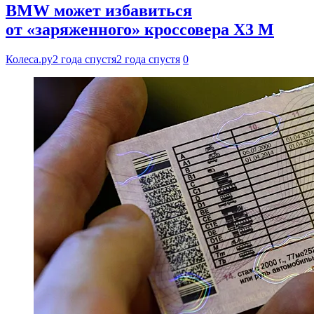
BMW может избавиться
от «заряженного» кроссовера X3 M
Колеса.ру
2 года спустя
2 года спустя
0