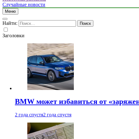
Случайные новости
Меню
Найти:
Заголовки
BMW может избавиться от «заряжен
2 года спустя
2 года спустя