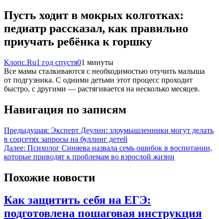
Пусть ходит в мокрых колготках:
педиатр рассказал, как правильно
приучать ребёнка к горшку
Клопс.Ru
1 год спустя
0
1 минуты
Все мамы сталкиваются с необходимостью отучить малыша
от подгузника. С одними детьми этот процесс проходит
быстро, с другими — растягивается на несколько месяцев.
Навигация по записям
Предыдущая:
Эксперт Деулин: злоумышленники могут делать
в соцсетях запросы на буллинг детей
Далее:
Психолог Синяева назвала семь ошибок в воспитании,
которые приводят к проблемам во взрослой жизни
Похожие новости
Как защитить себя на ЕГЭ:
подготовлена пошаговая инструкция