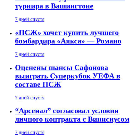
турнира в Вашингтоне
7 дней спустя
«ПСЖ» хочет купить лучшего
бомбардира «Аякса» — Романо
7 дней спустя
Оценены шансы Сафонова
выиграть Суперкубок УЕФА в
составе ПСЖ
7 дней спустя
“Арсенал” согласовал условия
личного контракта с Винисиусом
7 дней спустя