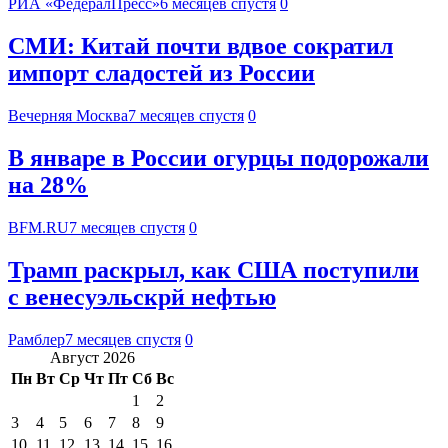
РИА «ФедералПресс»
6 месяцев спустя
0
СМИ: Китай почти вдвое сократил
импорт сладостей из России
Вечерняя Москва
7 месяцев спустя
0
В январе в России огурцы подорожали
на 28%
BFM.RU
7 месяцев спустя
0
Трамп раскрыл, как США поступили
с венесуэльскрй нефтью
Рамблер
7 месяцев спустя
0
Август 2026
Пн
Вт
Ср
Чт
Пт
Сб
Вс
1
2
3
4
5
6
7
8
9
10
11
12
13
14
15
16