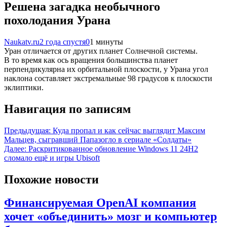
Решена загадка необычного
похолодания Урана
Naukatv.ru
2 года спустя
0
1 минуты
Уран отличается от других планет Солнечной системы.
В то время как ось вращения большинства планет
перпендикулярна их орбитальной плоскости, у Урана угол
наклона составляет экстремальные 98 градусов к плоскости
эклиптики.
Навигация по записям
Предыдущая:
Куда пропал и как сейчас выглядит Максим
Мальцев, сыгравший Папазогло в сериале «Солдаты»
Далее:
Раскритикованное обновление Windows 11 24H2
сломало ещё и игры Ubisoft
Похожие новости
Финансируемая OpenAI компания
хочет «объединить» мозг и компьютер