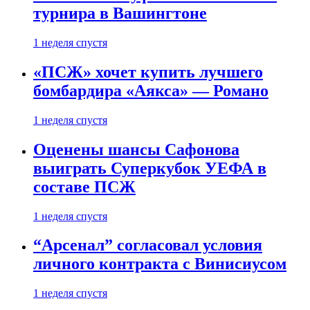
турнира в Вашингтоне
1 неделя спустя
«ПСЖ» хочет купить лучшего
бомбардира «Аякса» — Романо
1 неделя спустя
Оценены шансы Сафонова
выиграть Суперкубок УЕФА в
составе ПСЖ
1 неделя спустя
“Арсенал” согласовал условия
личного контракта с Винисиусом
1 неделя спустя