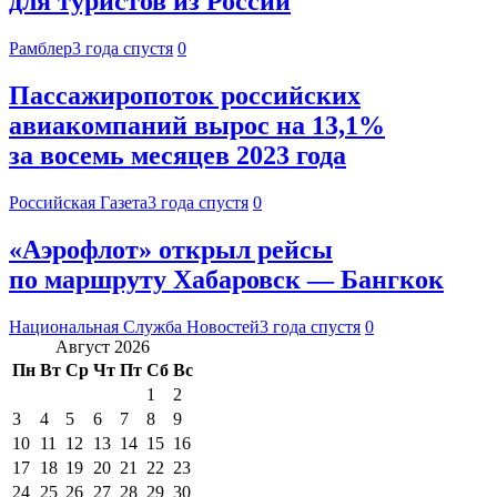
для туристов из России
Рамблер
3 года спустя
0
Пассажиропоток российских
авиакомпаний вырос на 13,1%
за восемь месяцев 2023 года
Российская Газета
3 года спустя
0
«Аэрофлот» открыл рейсы
по маршруту Хабаровск — Бангкок
Национальная Служба Новостей
3 года спустя
0
Август 2026
Пн
Вт
Ср
Чт
Пт
Сб
Вс
1
2
3
4
5
6
7
8
9
10
11
12
13
14
15
16
17
18
19
20
21
22
23
24
25
26
27
28
29
30