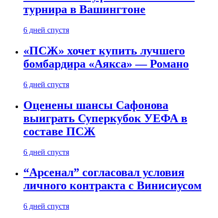
турнира в Вашингтоне
6 дней спустя
«ПСЖ» хочет купить лучшего
бомбардира «Аякса» — Романо
6 дней спустя
Оценены шансы Сафонова
выиграть Суперкубок УЕФА в
составе ПСЖ
6 дней спустя
“Арсенал” согласовал условия
личного контракта с Винисиусом
6 дней спустя