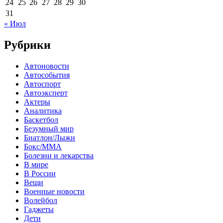
24
25
26
27
28
29
30
31
« Июл
Рубрики
Автоновости
Автособытия
Автоспорт
Автоэксперт
Актеры
Аналитика
Баскетбол
Безумный мир
Биатлон/Лыжи
Бокс/MMA
Болезни и лекарства
В мире
В России
Вещи
Военные новости
Волейбол
Гаджеты
Дети