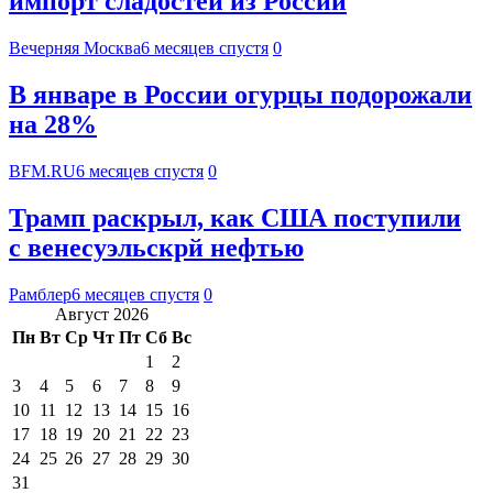
импорт сладостей из России
Вечерняя Москва
6 месяцев спустя
0
В январе в России огурцы подорожали
на 28%
BFM.RU
6 месяцев спустя
0
Трамп раскрыл, как США поступили
с венесуэльскрй нефтью
Рамблер
6 месяцев спустя
0
Август 2026
Пн
Вт
Ср
Чт
Пт
Сб
Вс
1
2
3
4
5
6
7
8
9
10
11
12
13
14
15
16
17
18
19
20
21
22
23
24
25
26
27
28
29
30
31