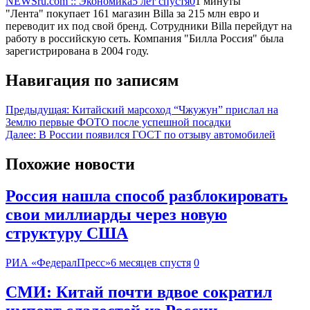
NEWSru.com :: Экономика
5 лет спустя
0
1 минуты
"Лента" покупает 161 магазин Billа за 215 млн евро и
переводит их под свой бренд. Сотрудники Billа перейдут на
работу в российскую сеть. Компания "Билла Россия" была
зарегистрирована в 2004 году.
Навигация по записям
Предыдущая:
Китайский марсоход “Чжужун” прислал на
Землю первые ФОТО после успешной посадки
Далее:
В России появился ГОСТ по отзыву автомобилей
Похожие новости
Россия нашла способ разблокировать
свои миллиарды через новую
структуру США
РИА «ФедералПресс»
6 месяцев спустя
0
СМИ: Китай почти вдвое сократил