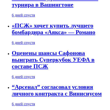
турнира в Вашингтоне
6 дней спустя
«ПСЖ» хочет купить лучшего
бомбардира «Аякса» — Романо
6 дней спустя
Оценены шансы Сафонова
выиграть Суперкубок УЕФА в
составе ПСЖ
6 дней спустя
“Арсенал” согласовал условия
личного контракта с Винисиусом
6 дней спустя