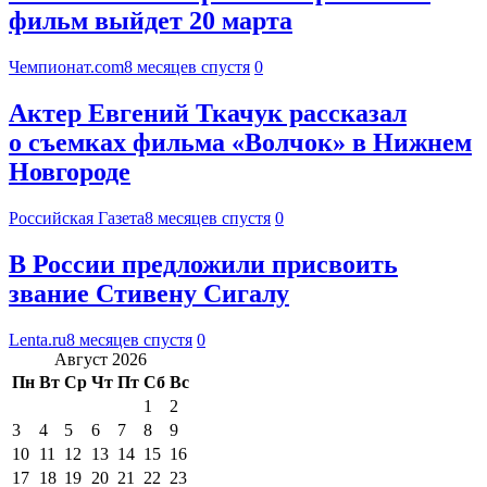
фильм выйдет 20 марта
Чемпионат.com
8 месяцев спустя
0
Актер Евгений Ткачук рассказал
о съемках фильма «Волчок» в Нижнем
Новгороде
Российская Газета
8 месяцев спустя
0
В России предложили присвоить
звание Стивену Сигалу
Lenta.ru
8 месяцев спустя
0
Август 2026
Пн
Вт
Ср
Чт
Пт
Сб
Вс
1
2
3
4
5
6
7
8
9
10
11
12
13
14
15
16
17
18
19
20
21
22
23