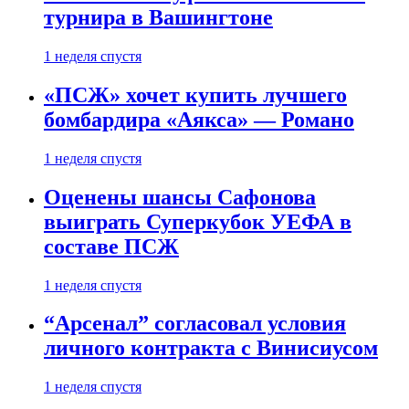
турнира в Вашингтоне
1 неделя спустя
«ПСЖ» хочет купить лучшего
бомбардира «Аякса» — Романо
1 неделя спустя
Оценены шансы Сафонова
выиграть Суперкубок УЕФА в
составе ПСЖ
1 неделя спустя
“Арсенал” согласовал условия
личного контракта с Винисиусом
1 неделя спустя