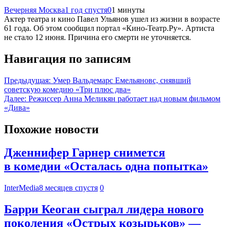
Вечерняя Москва
1 год спустя
0
1 минуты
Актер театра и кино Павел Ульянов ушел из жизни в возрасте
61 года. Об этом сообщил портал «Кино-Театр.Ру». Артиста
не стало 12 июня. Причина его смерти не уточняется.
Навигация по записям
Предыдущая:
Умер Вальдемарс Емельяновс, снявший
советскую комедию «Три плюс два»
Далее:
Режиссер Анна Меликян работает над новым фильмом
«Дива»
Похожие новости
Дженнифер Гарнер снимется
в комедии «Осталась одна попытка»
InterMedia
8 месяцев спустя
0
Барри Кеоган сыграл лидера нового
поколения «Острых козырьков» —