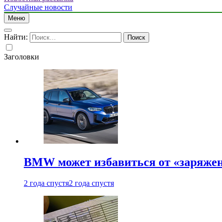
Случайные новости
Меню
Найти:
Заголовки
BMW может избавиться от «заряжен
2 года спустя
2 года спустя