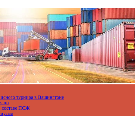
нисного турнира в Вашингтоне
мано
в составе ПСЖ
сиусом