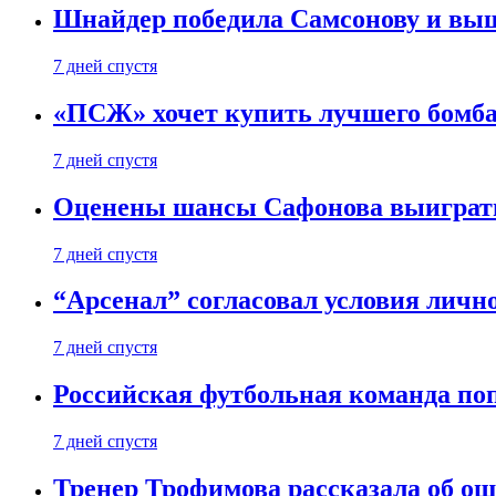
Шнайдер победила Самсонову и выш
7 дней спустя
«ПСЖ» хочет купить лучшего бомб
7 дней спустя
Оценены шансы Сафонова выиграт
7 дней спустя
“Арсенал” согласовал условия личн
7 дней спустя
Российская футбольная команда по
7 дней спустя
Тренер Трофимова рассказала об о