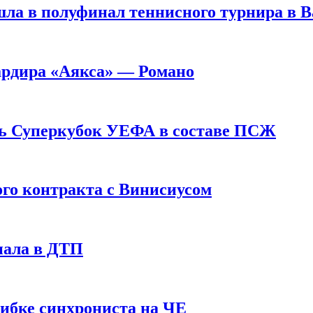
ла в полуфинал теннисного турнира в 
ардира «Аякса» — Романо
ь Суперкубок УЕФА в составе ПСЖ
ого контракта с Винисиусом
пала в ДТП
шибке синхрониста на ЧЕ