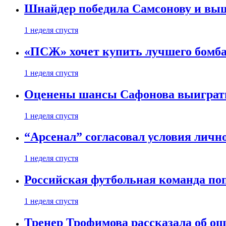
Шнайдер победила Самсонову и выш
1 неделя спустя
«ПСЖ» хочет купить лучшего бомб
1 неделя спустя
Оценены шансы Сафонова выиграт
1 неделя спустя
“Арсенал” согласовал условия личн
1 неделя спустя
Российская футбольная команда по
1 неделя спустя
Тренер Трофимова рассказала об о