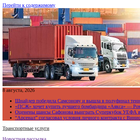
Перейти к содержимому
8 августа, 2026
Шнайдер победила Самсонову и вышла в полуфинал тен
«ПСЖ» хочет купить лучшего бомбардира «Аякса» — Ро
Оценены шансы Сафонова выиграть Суперкубок УЕФА 
“Арсенал” согласовал условия личного контракта с Вини
Транспортные услуги
Новостная рассылка