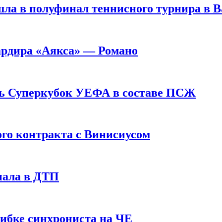
ла в полуфинал теннисного турнира в 
ардира «Аякса» — Романо
ь Суперкубок УЕФА в составе ПСЖ
ого контракта с Винисиусом
пала в ДТП
шибке синхрониста на ЧЕ