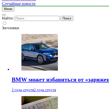
Случайные новости
Меню
Найти:
Заголовки
BMW может избавиться от «заряжен
2 года спустя
2 года спустя