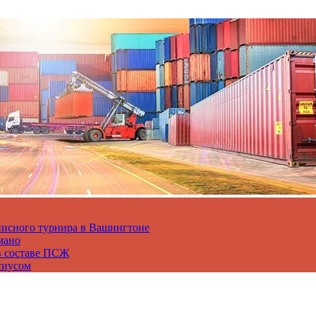
нисного турнира в Вашингтоне
мано
в составе ПСЖ
сиусом